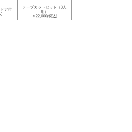
テープカットセット（3人
・ドア付
用）
)
￥22,000
(税込)