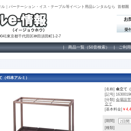
] レンタル｜パーテーション・イス・テーブル等イベント用品レンタルなら
首都圏
041東京都千代田区神田須田町1-2-7
商品一覧（50音検索）
ご利用
|
|
て（45本アルミ）
[名称]
傘立て（
[記号] 1630019
[分類]
会場設営
立て
[基本料金]
￥4,4
[期間]
[種類]