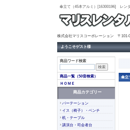
傘立て（45本アルミ）[16300196
株式会社マリスコーポレーション 〒101-0
ようこそゲスト様
商品ワード検索
商品一覧（50音検索）
傘立
ＨＯＭＥ
商品カテゴリー
パーテーション
イス（椅子）・ベンチ
机・テーブル
講演台・司会者台