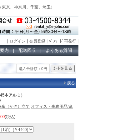
（
東京、神奈川、千葉、埼玉
）
|
ログイン
|
会員登録
|
ﾊﾟｽﾜｰﾄﾞ再発行
|
案内
配送回収
よくある質問
|
|
購入合計額：0円
戻る
45本アルミ）
6
/傘（かさ）立て
オフィス・事務用品/傘
00
(税込)