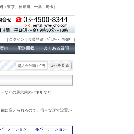
圏（
東京、神奈川、千葉、埼玉
）
|
ログイン
|
会員登録
|
ﾊﾟｽﾜｰﾄﾞ再発行
|
案内
配送回収
よくある質問
|
|
購入合計額：0円
ターなどの展示用のパネルなど、
自由に変えられるので、様々な形で設置が
パーテーション
布パーテーション