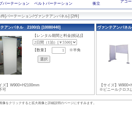
アコー
プパーテーション
ベルトパーテーション
衝立
件[パーテーション/ヴァンテアンパネル] [2件]
アンパネル 2100/白 [10080440]
ヴァンテアンパネル 180
【レンタル期間と料金(税込)】
【数量】
※半角
ズ】W900×H2100mm
【サイズ】W900×H
不可
※ビニールクロス
画像をクリックすると拡大画像と詳細説明のページにすすみます。