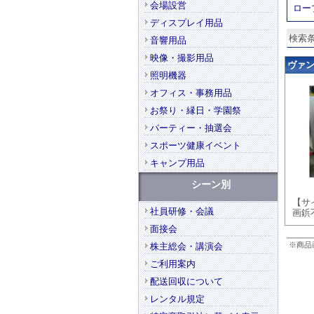
会場設営
ロー
ディスプレイ用品
検索条
音響用品
映像・撮影用品
ヴァンテ
照明機器
オフィス・事務用品
お祭り・縁日・学園祭
パーティー・抽選会
スポーツ健康イベント
キャンプ用品
シーン別
【サイ
社員研修・会議
画鋲
面接会
※商品
株主総会・講演会
ご利用案内
配送回収について
レンタル規定