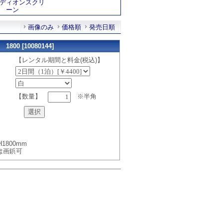
ディオンスクリ
ーン
画像のみ
価格順
発売日順
0 [10080144]
【レンタル期間と料金(税込)】
【数量】
※半角
1800mm
は画鋲可