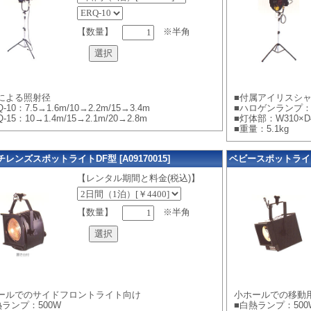
【数量】
※半角
による照射径
■付属アイリスシャ
-10：7.5→1.6m/10→2.2m/15→3.4m
■ハロゲンランプ：1
Q-15：10→1.4m/15→2.1m/20→2.8m
■灯体部：W310×D4
■重量：5.1kg
チレンズスポットライトDF型 [A09170015]
ベビースポットライトTI
【レンタル期間と料金(税込)】
【数量】
※半角
ールでのサイドフロントライト向け
小ホールでの移動
熱ランプ：500W
■白熱ランプ：500