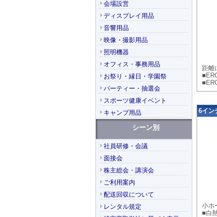
会場設営
ディスプレイ用品
音響用品
映像・撮影用品
照明機器
オフィス・事務用品
距離
■ERQ
お祭り・縁日・学園祭
■ER
パーティー・抽選会
スポーツ健康イベント
6イン
キャンプ用品
シーン別
社員研修・会議
面接会
株主総会・講演会
ご利用案内
配送回収について
小ホ
レンタル規定
■白