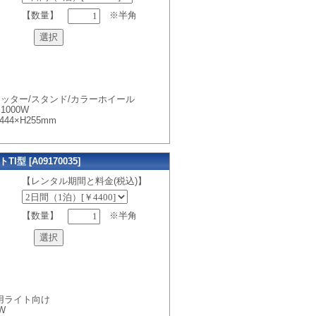
【数量】
※半角
ッター/スタンド/カラーホイール
000W
44×H255mm
型 [A09170035]
【レンタル期間と料金(税込)】
【数量】
※半角
用ライト向け
W