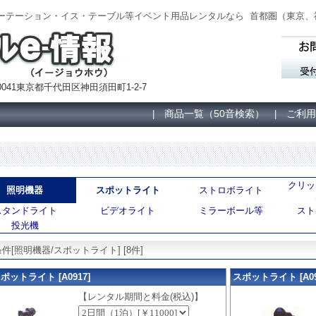
パーテーション・イス・テーブル等イベント用品レンタルなら
首都圏（
東京、
041東京都千代田区神田須田町1-2-7
商品一覧（50音検索）
ご利用
|
|
クリッ
照明機器
スポットライト
ストロボライト
スタンドライト
ビデオライト
ミラーボール等
スト
投光機
件[照明機器/スポットライト] [8件]
ポットライト [A0917]
スポットライト [A091
【レンタル期間と料金(税込)】