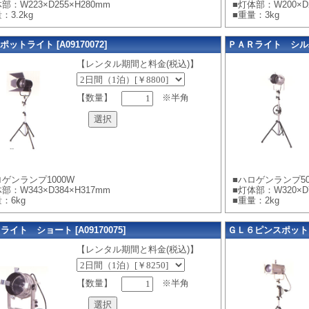
部：W223×D255×H280mm
■灯体部：W200×D2
：3.2kg
■重量：3kg
ットライト [A09170072]
ＰＡＲライト シルバー
【レンタル期間と料金(税込)】
【数量】
※半角
ロゲンランプ1000W
■ハロゲンランプ50
部：W343×D384×H317mm
■灯体部：W320×D7
：6kg
■重量：2kg
ライト ショート [A09170075]
ＧＬ６ピンスポットライト
【レンタル期間と料金(税込)】
【数量】
※半角