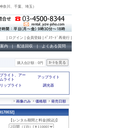
神奈川、千葉、埼玉
）
|
ログイン
|
会員登録
|
ﾊﾟｽﾜｰﾄﾞ再発行
|
案内
配送回収
よくある質問
|
|
購入合計額：0円
プライト、アー
アップライト
ムライト
リップライト
調光器
画像のみ
価格順
発売日順
70032]
【レンタル期間と料金(税込)】