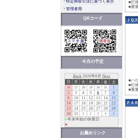
特定商取引法に基づく表示
■灯体
■重量
管理者用
QRコード
ＪＱスポ
今月の予定
■ハ
■灯体
■重量
ＰＡＲ
お薦めリンク