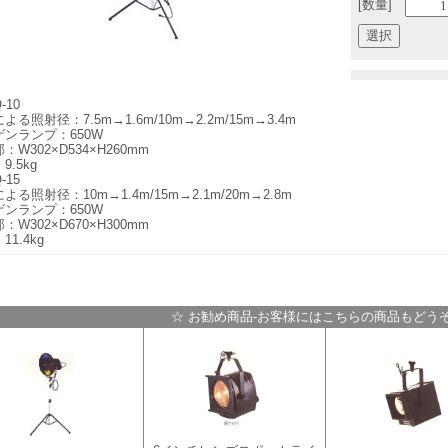
[数量]
-10
よる照射径：7.5m→1.6m/10m→2.2m/15m→3.4m
ゲンランプ：650W
：W302×D534×H260mm
9.5kg
-15
よる照射径：10m→1.4m/15m→2.1m/20m→2.8m
ゲンランプ：650W
：W302×D670×H300mm
11.4kg
☆ お勧め商品-お客様にはこちらの商品もどうぞ