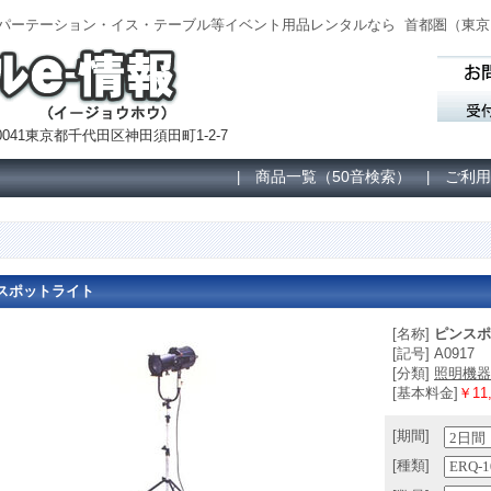
ル｜パーテーション・イス・テーブル等イベント用品レンタルなら
首都圏（
東京
041東京都千代田区神田須田町1-2-7
商品一覧（50音検索）
ご利用
|
|
スポットライト
[名称]
ピンスポ
[記号] A0917
[分類]
照明機器
[基本料金]
￥11,
[期間]
[種類]