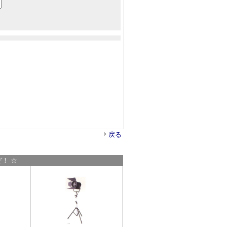
戻る
！ ☆