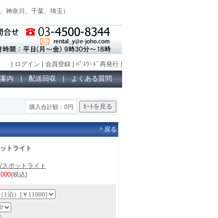
、神奈川、千葉、埼玉
）
|
ログイン
|
会員登録
|
ﾊﾟｽﾜｰﾄﾞ再発行
|
案内
配送回収
よくある質問
|
|
購入合計額：0円
戻る
ットライト
/スポットライト
000
(税込)