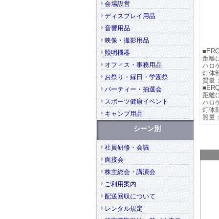
会場設営
ディスプレイ用品
音響用品
映像・撮影用品
■ERQ
照明機器
距離に
オフィス・事務用品
ハロ
灯体部
お祭り・縁日・学園祭
質量：
■ERQ
パーティー・抽選会
距離に
スポーツ健康イベント
ハロ
灯体部
キャンプ用品
質量：
シーン別
社員研修・会議
面接会
株主総会・講演会
ご利用案内
配送回収について
レンタル規定