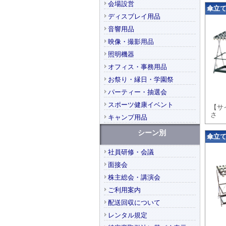
会場設営
傘立て（
ディスプレイ用品
音響用品
映像・撮影用品
照明機器
オフィス・事務用品
お祭り・縁日・学園祭
パーティー・抽選会
スポーツ健康イベント
【サイ
さ
キャンプ用品
シーン別
傘立て（
社員研修・会議
面接会
株主総会・講演会
ご利用案内
配送回収について
レンタル規定