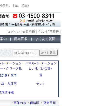
神奈川、千葉、埼玉
）
|
ログイン
|
会員登録
|
ﾊﾟｽﾜｰﾄﾞ再発行
|
案内
配送回収
よくある質問
|
|
購入合計額：0円
パーテーション
パネルパーテーション
ー・クローク札
ヒナ段（ひな壇）
（かさ）立て
畳
ミ箱・灰皿等
テント
空気清浄機
画像のみ
価格順
発売日順