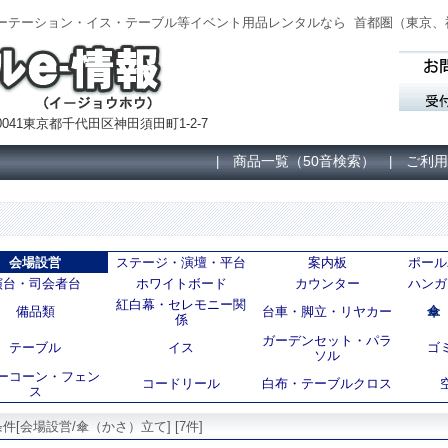
パーテーション・イス・テーブル等イベント用品レンタルなら
首都圏（
東京、
041東京都千代田区神田須田町1-2-7
商品一覧（50音検索）
ご利用
|
|
会場設営
ステージ・演壇・平台
案内板
ポール
演台・司会者台
ホワイトボード
カウンター
ハンガ
紅白幕・セレモニー関
備品類
台車・脚立・リヤカー
傘
係
ガーデンセット・パラ
テーブル
イス
ゴ
ソル
ーコーン・フェン
コードリール
白布・テーブルクロス
ス
件[会場設営/傘（かさ）立て] [7件]