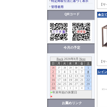
特定商取引法に基づく表示
【サイ
管理者用
QRコード
傘立て（
今月の予定
【サイ
レインポ
お薦めリンク