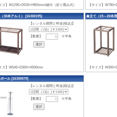
ズ】W1295×D530×H855mm/鍵付（折り畳み式）
【サイズ】W790×D
30本アルミ） [16300195]
傘立て（15～20本用） 
【レンタル期間と料金(税込)】
【数量】
※半角
ズ】W545×D300×H500mm
【サイズ】W300×D
ール [16300079]
【レンタル期間と料金(税込)】
【数量】
※半角