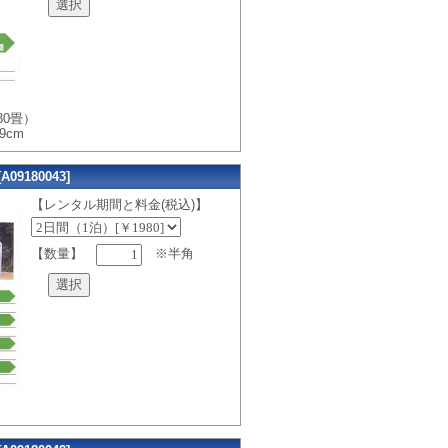
30畳）
59cm
9180043]
【レンタル期間と料金(税込)】
【数量】
※半角