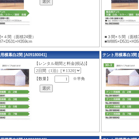
間×４間（面積24畳）
■３間×５間（面積
07×D531×H359cm
■W885×D531×H3
横幕白2間 [A09180041]
テント用横幕白3間 [A0
【レンタル期間と料金(税込)】
【数量】
※半角