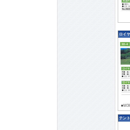
ロイヤル
■W3
テント