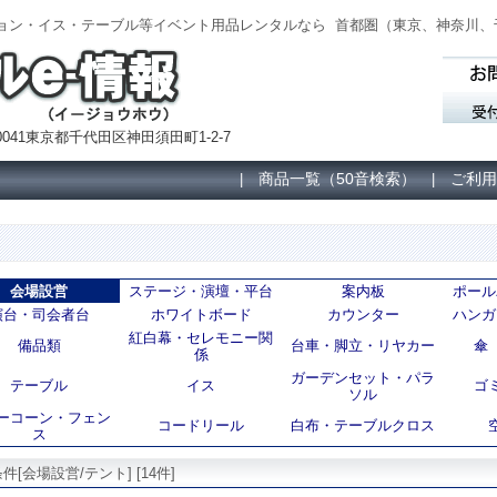
ョン・イス・テーブル等イベント用品レンタルなら
首都圏（
東京、神奈川、
041東京都千代田区神田須田町1-2-7
商品一覧（50音検索）
ご利用
|
|
会場設営
ステージ・演壇・平台
案内板
ポール
演台・司会者台
ホワイトボード
カウンター
ハンガ
紅白幕・セレモニー関
備品類
台車・脚立・リヤカー
傘
係
ガーデンセット・パラ
テーブル
イス
ゴ
ソル
ーコーン・フェン
コードリール
白布・テーブルクロス
ス
件[会場設営/テント] [14件]