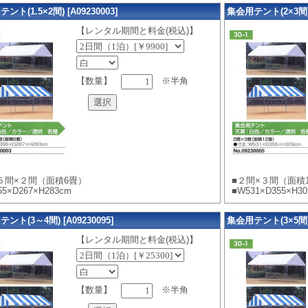
ント(1.5×2間) [A09230003]
集会用テント(2×3間) [
【レンタル期間と料金(税込)】
【数量】
※半角
.５間×２間（面積6畳）
■２間×３間（面積
55×D267×H283cm
■W531×D355×H3
ント(3～4間) [A09230095]
集会用テント(3×5間) [
【レンタル期間と料金(税込)】
【数量】
※半角