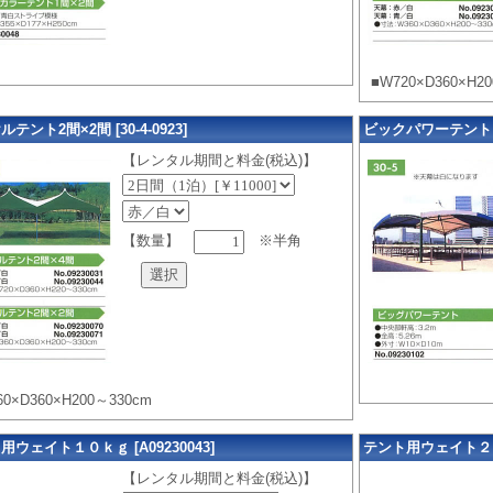
■W720×D360×H2
テント2間×2間 [30-4-0923]
ビックパワーテント [A
【レンタル期間と料金(税込)】
【数量】
※半角
60×D360×H200～330cm
用ウェイト１０ｋｇ [A09230043]
テント用ウェイト２０ｋｇ
【レンタル期間と料金(税込)】