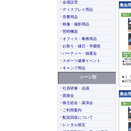
会場設営
集会用テ
ディスプレイ用品
音響用品
映像・撮影用品
照明機器
オフィス・事務用品
お祭り・縁日・学園祭
パーティー・抽選会
スポーツ健康イベント
キャンプ用品
シーン別
■１
■W3
社員研修・会議
集会用テ
面接会
株主総会・講演会
ご利用案内
配送回収について
レンタル規定