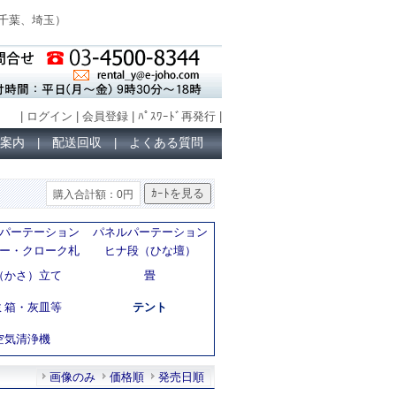
千葉、埼玉
）
|
ログイン
|
会員登録
|
ﾊﾟｽﾜｰﾄﾞ再発行
|
案内
配送回収
よくある質問
|
|
購入合計額：0円
パーテーション
パネルパーテーション
ー・クローク札
ヒナ段（ひな壇）
（かさ）立て
畳
ミ箱・灰皿等
テント
空気清浄機
画像のみ
価格順
発売日順