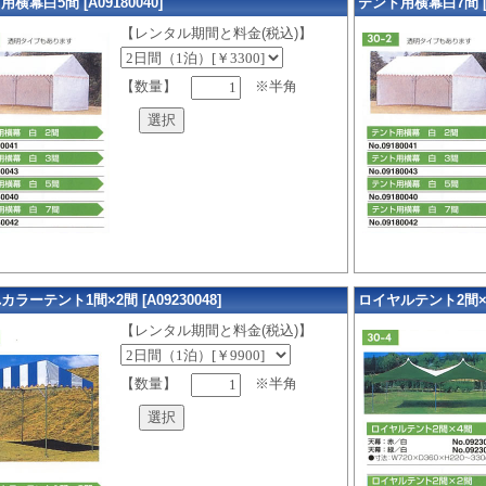
横幕白5間 [A09180040]
テント用横幕白7間 [A0
【レンタル期間と料金(税込)】
【数量】
※半角
ラーテント1間×2間 [A09230048]
ロイヤルテント2間×4間 
【レンタル期間と料金(税込)】
【数量】
※半角