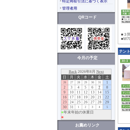
特定商取引法に基づく表示
管理者用
QRコード
■３
■W7
テント用
今月の予定
お薦めリンク