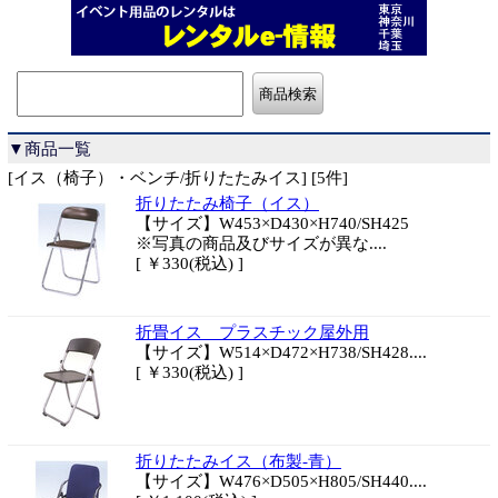
▼商品一覧
[イス（椅子）・ベンチ/折りたたみイス] [5件]
折りたたみ椅子（イス）
【サイズ】W453×D430×H740/SH425
※写真の商品及びサイズが異な....
[ ￥330(税込) ]
折畳イス プラスチック屋外用
【サイズ】W514×D472×H738/SH428....
[ ￥330(税込) ]
折りたたみイス（布製-青）
【サイズ】W476×D505×H805/SH440....