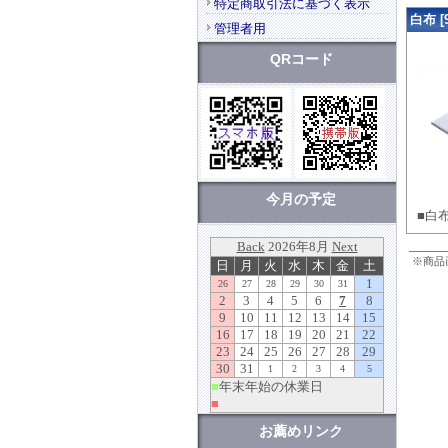
特定商取引法に基づく表示
白布 [9
管理者用
QRコード
今月の予定
■白布
※商品
お薦めリンク