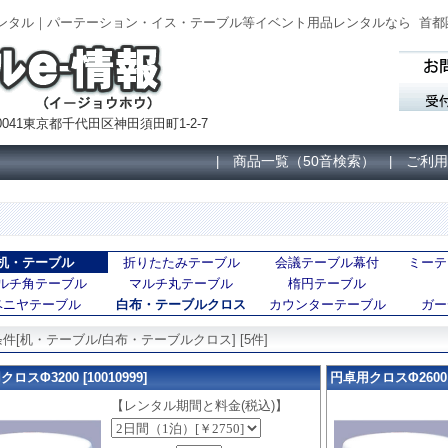
レンタル｜パーテーション・イス・テーブル等イベント用品レンタルなら
首都
041東京都千代田区神田須田町1-2-7
商品一覧（50音検索）
ご利用
|
|
机・テーブル
折りたたみテーブル
会議テーブル幕付
ミーテ
ルチ角テーブル
マルチ丸テーブル
楕円テーブル
ベニヤテーブル
白布・テーブルクロス
カウンターテーブル
ガー
件[机・テーブル/白布・テーブルクロス] [5件]
ロスΦ3200 [10010999]
円卓用クロスΦ2600 [1
【レンタル期間と料金(税込)】