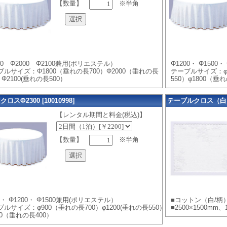
【数量】
※半角
00 Φ2000 Φ2100兼用(ポリエステル）
Φ1200・ Φ150
ブルサイズ：Φ1800（垂れの長700）Φ2000（垂れの長
テーブルサイズ：φ1
）Φ2100(垂れの長500）
550）φ1800（垂
ロスΦ2300 [10010998]
テーブルクロス（白） [
【レンタル期間と料金(税込)】
【数量】
※半角
0・ Φ1200・ Φ1500兼用(ポリエステル）
■コットン（白/柄
ルサイズ：φ900（垂れの長700）φ1200(垂れの長550）
■2500×1500mm、
00（垂れの長400）