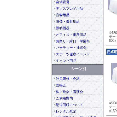
会場設営
ディスプレイ用品
音響用品
映像・撮影用品
照明機器
Φ18
オフィス・事務用品
テー
600
お祭り・縁日・学園祭
パーティー・抽選会
円卓用ク
スポーツ健康イベント
キャンプ用品
シーン別
社員研修・会議
面接会
株主総会・講演会
ご利用案内
Φ90
配送回収について
テーブ
φ15
レンタル規定