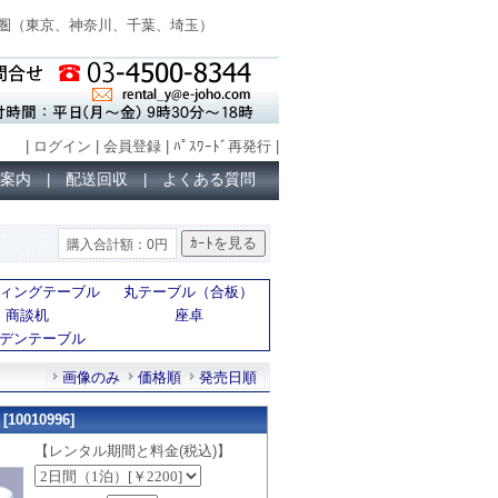
圏（
東京、神奈川、千葉、埼玉
）
|
ログイン
|
会員登録
|
ﾊﾟｽﾜｰﾄﾞ再発行
|
案内
配送回収
よくある質問
|
|
購入合計額：0円
ィングテーブル
丸テーブル（合板）
商談机
座卓
デンテーブル
画像のみ
価格順
発売日順
0010996]
【レンタル期間と料金(税込)】