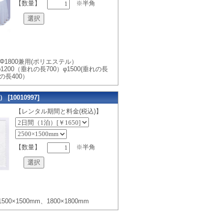
【数量】
※半角
0・ Φ1800兼用(ポリエステル）
200（垂れの長700）φ1500(垂れの長
れの長400）
10010997]
【レンタル期間と料金(税込)】
【数量】
※半角
）
1500×1500mm、1800×1800mm