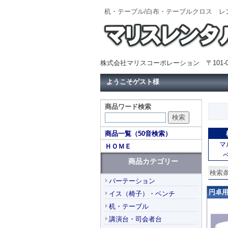
机・テーブル/白布・テーブルクロス 
株式会社マリスコーポレーション 〒101-0
ようこそゲスト様
商品ワード検索
商品一覧（50音検索）
マ
ＨＯＭＥ
商品カテゴリー
検索条
パーテーション
円卓用ク
イス（椅子）・ベンチ
机・テーブル
講演台・司会者台