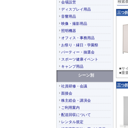
検索条
会場設営
ディスプレイ用品
三つ折パ
音響用品
映像・撮影用品
照明機器
オフィス・事務用品
お祭り・縁日・学園祭
パーティー・抽選会
スポーツ健康イベント
キャンプ用品
■サイ
■重
シーン別
三つ折
社員研修・会議
面接会
株主総会・講演会
ご利用案内
配送回収について
レンタル規定