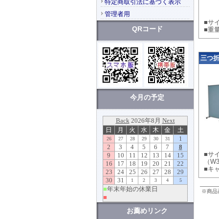
特定商取引法に基づく表示
管理者用
■サイ
QRコード
■重
三つ折
今月の予定
■サイ
（W3
■キ
※商品
お薦めリンク