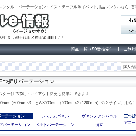
 レンタル｜パーテーション・イス・テーブル等イベント用品レンタルなら
首
041東京都千代田区神田須田町1-2-7
商品一覧（50音検索）
ご利用
|
|
購入合計
三つ折りパーテーション
スター付で移動・レイアウト変更も簡単にできます。
800mm（600mm×3）とW3000mm（900mm×2+1200mm）の２サイズ。
パーテーション
システムパネル
ヴァンテアンパネル
三つ折
アコー
プパーテーション
ベルトパーテーション
衝立