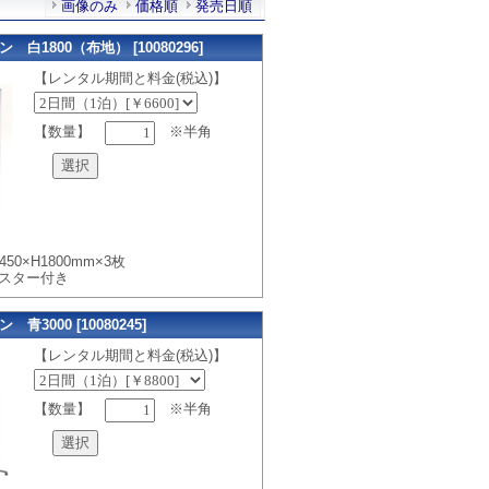
画像のみ
価格順
発売日順
1800（布地） [10080296]
【レンタル期間と料金(税込)】
【数量】
※半角
50×H1800mm×3枚
ャスター付き
3000 [10080245]
【レンタル期間と料金(税込)】
【数量】
※半角