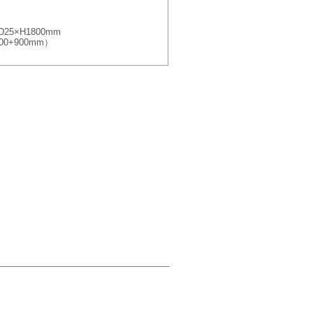
25×H1800mm
00+900mm）