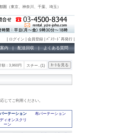
都圏（
東京、神奈川、千葉、埼玉
）
|
ログイン
|
会員登録
|
ﾊﾟｽﾜｰﾄﾞ再発行
|
案内
配送回収
よくある質問
|
|
額：3,960円
スチー..(1)
用途に応じてご利用ください。
パーテーション
布パーテーション
ディオンスクリ
ーン