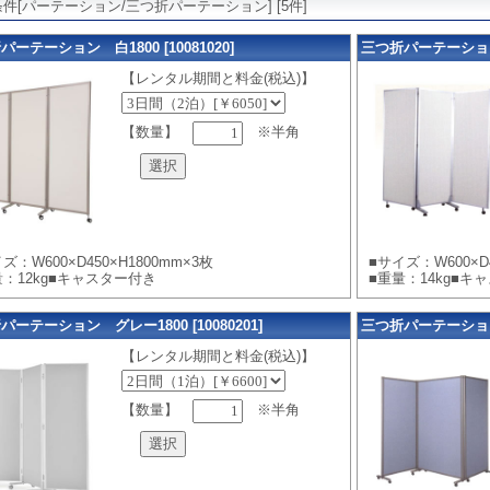
件[パーテーション/三つ折パーテーション] [5件]
ーテーション 白1800 [10081020]
三つ折パーテーション 白
【レンタル期間と料金(税込)】
【数量】
※半角
ズ：W600×D450×H1800mm×3枚
■サイズ：W600×D4
量：12kg■キャスター付き
■重量：14kg■キ
パーテーション グレー1800 [10080201]
三つ折パーテーション 青
【レンタル期間と料金(税込)】
【数量】
※半角