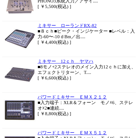
PHONO3系統入力／アサイ....
[ ￥5,500(税込) ]
ミキサー ローランドRX-82
■８ｃｈ■ピーク・インジケーター ■レベル：入
力-60〜-10ｄBm／出....
[ ￥4,400(税込) ]
ミキサー 12ｃｈ ヤマハ
■8モノ+2ステレオのメイン入力12ｃｈに加え、
エフェクトリターン、T....
[ ￥6,600(税込) ]
パワードミキサー ＥＭＸ２１２
■入力端子：XLR＆フォーン モノ☓6、ステレ
オ☓2■連続....
[ ￥8,800(税込) ]
パワードミキサー ＥＭＸ５１２