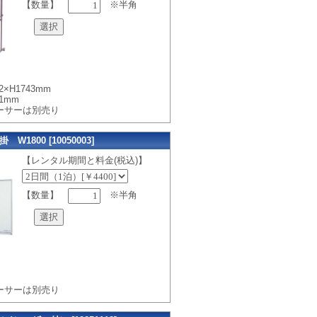
【数量】
※半角
2×H1743mm
01mm
ーサーは別売り
1800 [10050003]
【レンタル期間と料金(税込)】
【数量】
※半角
m
ーサーは別売り