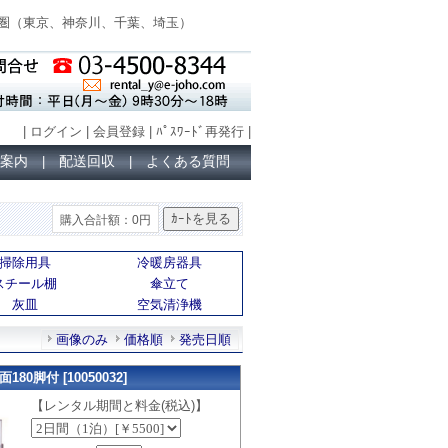
圏（
東京、神奈川、千葉、埼玉
）
|
ログイン
|
会員登録
|
ﾊﾟｽﾜｰﾄﾞ再発行
|
案内
配送回収
よくある質問
|
|
購入合計額：0円
掃除用具
冷暖房器具
スチール棚
傘立て
灰皿
空気清浄機
画像のみ
価格順
発売日順
0脚付 [10050032]
【レンタル期間と料金(税込)】