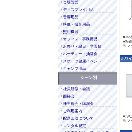
会場設営
ディスプレイ用品
音響用品
映像・撮影用品
照明機器
■本体
オフィス・事務用品
■板面
※マ
お祭り・縁日・学園祭
パーティー・抽選会
ホワイト
スポーツ健康イベント
キャンプ用品
シーン別
社員研修・会議
面接会
株主総会・講演会
ご利用案内
■:W
配送回収について
※マ
レンタル規定