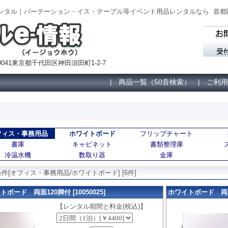
レンタル｜パーテーション・イス・テーブル等イベント用品レンタルなら
首都
041東京都千代田区神田須田町1-2-7
商品一覧（50音検索）
ご利用
|
|
フィス・事務用品
ホワイトボード
フリップチャート
書庫
キャビネット
書類整理庫
冷温水機
数取り器
金庫
件[オフィス・事務用品/ホワイトボード] [6件]
ボード 両面120脚付 [10050025]
ホワイトボード 両面18
【レンタル期間と料金(税込)】