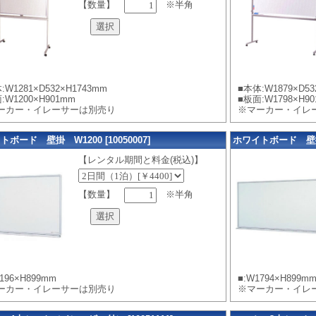
【数量】
※半角
:W1281×D532×H1743mm
■本体:W1879×D53
:W1200×H901mm
■板面:W1798×H9
ーカー・イレーサーは別売り
※マーカー・イレ
ボード 壁掛 W1200 [10050007]
ホワイトボード 壁掛 W
【レンタル期間と料金(税込)】
【数量】
※半角
1196×H899mm
■:W1794×H899m
ーカー・イレーサーは別売り
※マーカー・イレ