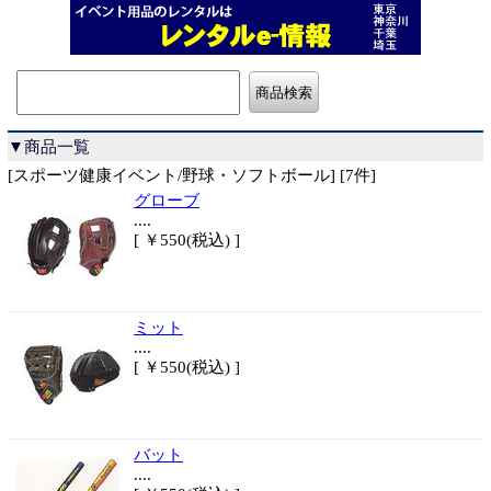
▼商品一覧
[スポーツ健康イベント/野球・ソフトボール] [7件]
グローブ
....
[ ￥550(税込) ]
ミット
....
[ ￥550(税込) ]
バット
....