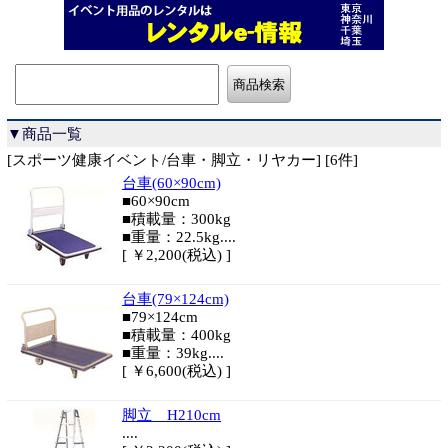
▼商品一覧
[スポーツ健康イベント/台車・脚立・リヤカー] [6件]
台車(60×90cm)
■60×90cm
■積載量：300kg
■重量：22.5kg....
[ ￥2,200(税込) ]
台車(79×124cm)
■79×124cm
■積載量：400kg
■重量：39kg....
[ ￥6,600(税込) ]
脚立 H210cm
....