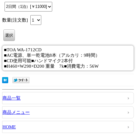
数量[注文数]
■TOA WA-1712CD
■AC電源、単一乾電池8本（アルカリ：9時間）
■CD使用可能■ハンドマイク2本付
■H460×W298×D200 重量 7k■消費電力：56W
商品一覧
商品メニュー
HOME