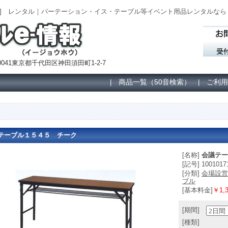
171] レンタル｜パーテーション・イス・テーブル等イベント用品レンタルなら
041東京都千代田区神田須田町1-2-7
商品一覧（50音検索）
ご利用
|
|
テーブル１５４５ チーク
[名称]
会議テー
[記号] 1001017
[分類]
会場設営
ブル
[基本料金]
￥1,3
[期間]
[種類]