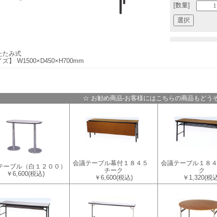
[数量]
たたみ式
ズ】 W1500×D450×H700mm
☆ お勧め商品-お客様にはこちらの商品もどうぞ
会議テーブル幕付１８４５
会議テーブル１８
テーブル（白１２００）
チーク
ク
￥6,600
(税込)
￥6,600
(税込)
￥1,320
(税込