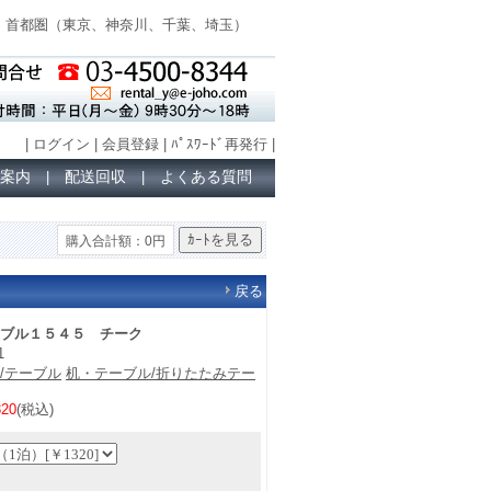
首都圏（
東京、神奈川、千葉、埼玉
）
|
ログイン
|
会員登録
|
ﾊﾟｽﾜｰﾄﾞ再発行
|
案内
配送回収
よくある質問
|
|
購入合計額：0円
戻る
ブル１５４５ チーク
1
/テーブル
机・テーブル/折りたたみテー
20
(税込)