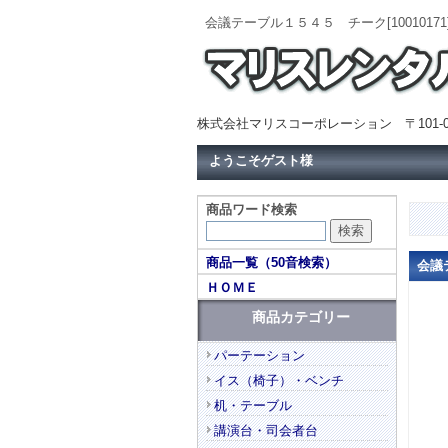
会議テーブル１５４５ チーク[10010
株式会社マリスコーポレーション 〒101-0
ようこそゲスト様
商品ワード検索
商品一覧（50音検索）
会議
ＨＯＭＥ
商品カテゴリー
パーテーション
イス（椅子）・ベンチ
机・テーブル
講演台・司会者台