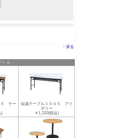
戻る
！ ☆
４５ チー
会議テーブル１５４５ アイ
ボリー
)
￥1,320
(税込)