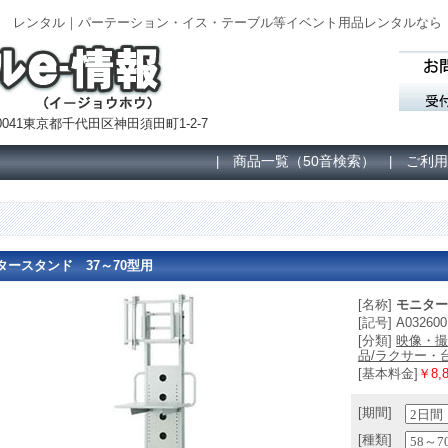
2600] レンタル｜パーテーション・イス・テーブル等イベント用品レンタルなら
041東京都千代田区神田須田町1-2-7
商品一覧（50音検索）
ご利用
|
|
タースタンド 37～70型用
[名称]
モニター
[記号] A032600
[分類]
映像・撮
品/ラクサー・
[基本料金]
￥8,8
[期間]
[種類]