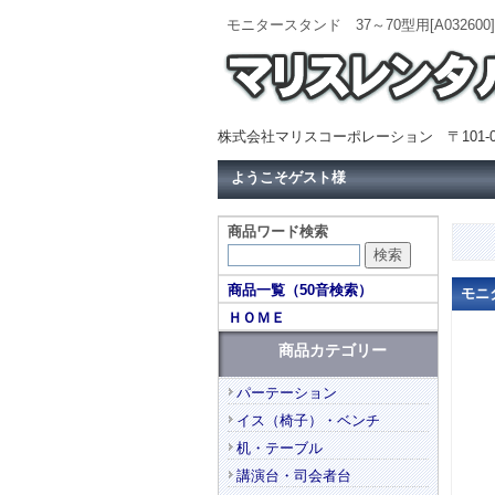
モニタースタンド 37～70型用[A03
株式会社マリスコーポレーション 〒101-0
ようこそゲスト様
商品ワード検索
商品一覧（50音検索）
モニ
ＨＯＭＥ
商品カテゴリー
パーテーション
イス（椅子）・ベンチ
机・テーブル
講演台・司会者台