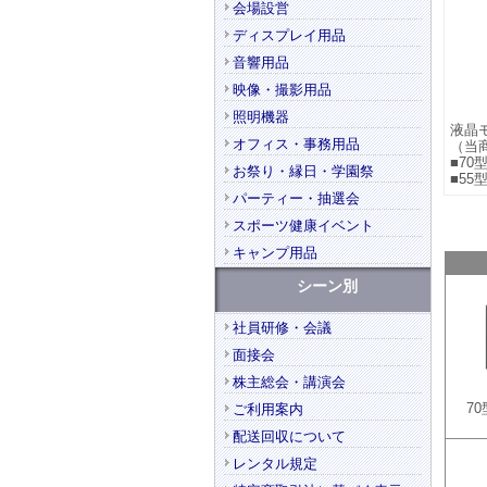
会場設営
ディスプレイ用品
音響用品
映像・撮影用品
照明機器
液晶
オフィス・事務用品
（当
■70
お祭り・縁日・学園祭
■55
パーティー・抽選会
スポーツ健康イベント
キャンプ用品
シーン別
社員研修・会議
面接会
株主総会・講演会
7
ご利用案内
配送回収について
レンタル規定