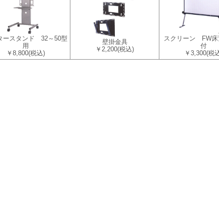
タースタンド 32～50型
スクリーン FW床
壁掛金具
用
付
￥2,200
(税込)
￥8,800
(税込)
￥3,300
(税込