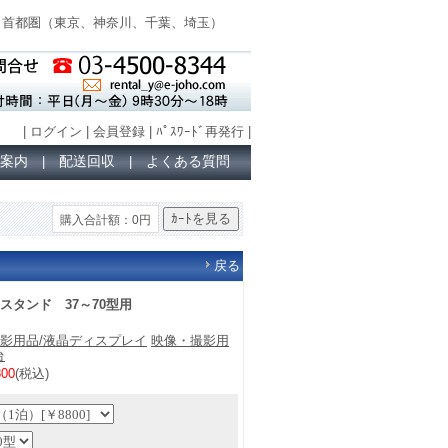
首都圏（
東京、神奈川、千葉、埼玉
）
|
ログイン
|
会員登録
|
ﾊﾟｽﾜｰﾄﾞ再発行
|
案内
配送回収
よくある質問
|
|
購入合計額：0円
戻る
スタンド 37～70型用
影用品/液晶ディスプレイ
映像・撮影用
台
00
(税込)