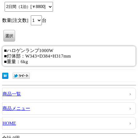
数量[注文数]
台
■ハロゲンランプ1000W
■灯体部：W343×D384×H317mm
■重量：6kg
商品一覧
商品メニュー
HOME
合計 0円